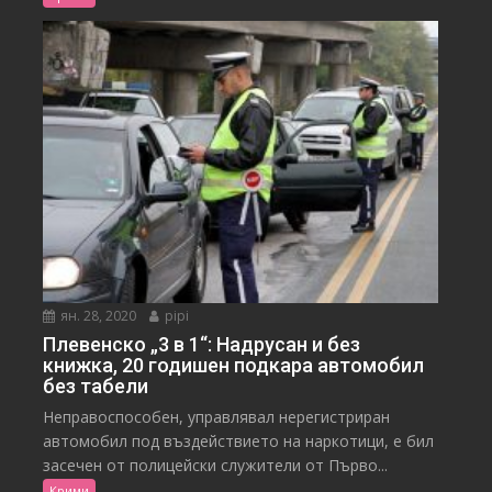
ян. 28, 2020
pipi
Плевенско „3 в 1“: Надрусан и без
книжка, 20 годишен подкара автомобил
без табели
Неправоспособeн, управлявал нерегистриран
автомобил под въздействието на наркотици, е бил
засечен от полицейски служители от Първо...
Крими