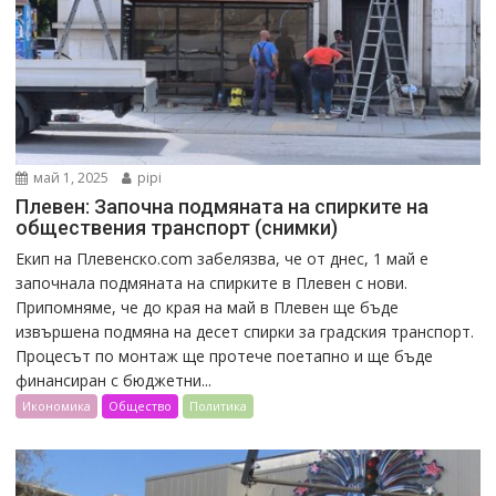
май 1, 2025
pipi
Плевен: Започна подмяната на спирките на
обществения транспорт (снимки)
Екип на Плевенско.com забелязва, че от днес, 1 май е
започнала подмяната на спирките в Плевен с нови.
Припомняме, че до края на май в Плевен ще бъде
извършена подмяна на десет спирки за градския транспорт.
Процесът по монтаж ще протече поетапно и ще бъде
финансиран с бюджетни...
Икономика
Общество
Политика