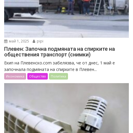
май 1, 2025
pipi
Плевен: Започна подмяната на спирките на
обществения транспорт (снимки)
Екип на Плевенско.com забелязва, че от днес, 1 май е
започнала подмяната на спирките в Плевен...
Икономика
Общество
Политика