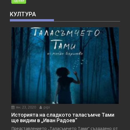
Здраве
КУЛТУРА
ян. 23, 2020
pipi
Историята на сладкото таласъмче Тами
ще видим в „Иван Радоев“
Представлението „Таласъмчето Тами“ създадено от