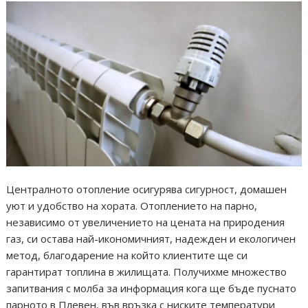
Централното отопление осигурява сигурност, домашен
уют и удобство на хората. Отоплението на парно,
независимо от увеличението на цената на природения
газ, си остава най-икономичният, надежден и екологичен
метод, благодарение на който клиентите ще си
гарантират топлина в жилищата. Получихме множество
запитвания с молба за информация кога ще бъде пуснато
парното в Плевен, във връзка с ниските температури