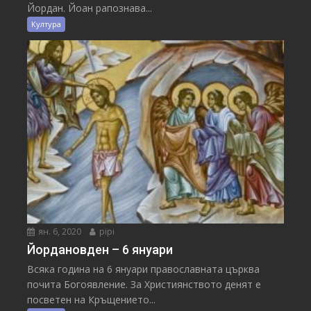
Йордан. Йоан рапознава...
Култура
ян. 6, 2020
pipi
Йордановден – 6 януари
Всяка година на 6 януари православната църква
почита Богоявление. За Християнството денят е
посветен на Кръщението...