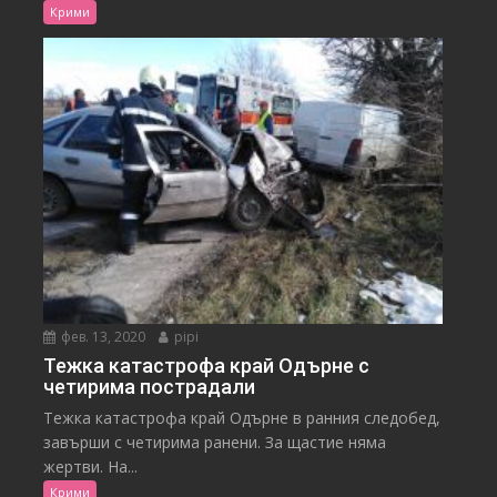
Крими
фев. 13, 2020
pipi
Тежка катастрофа край Одърне с
четирима пострадали
Тежка катастрофа край Одърне в ранния следобед,
завърши с четирима ранени. За щастие няма
жертви. На...
Крими